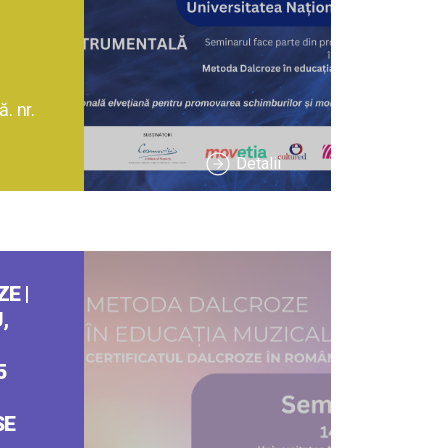
. nr.
Detalii
E |
,
5
SE