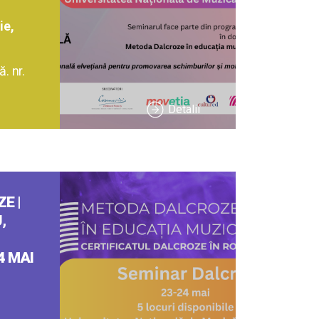
ie,
. nr.
Detalii
E |
,
4 MAI