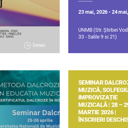
23 mai, 2026 - 24 mai
UNMB (Str. Ştirbei Vodă
33 - Salile 9 si 21)
Detalii
SEMINAR DALCROZ
MUZICĂ, SOLFEGIU
IMPROVIZAȚIE
MUZICALĂ | 28 – 2
MARTIE 2026 |
ÎNSCRIERI DESCHI