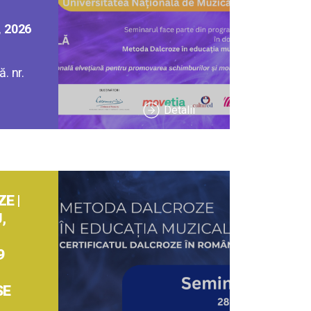
, 2026
. nr.
Detalii
E |
,
9
SE