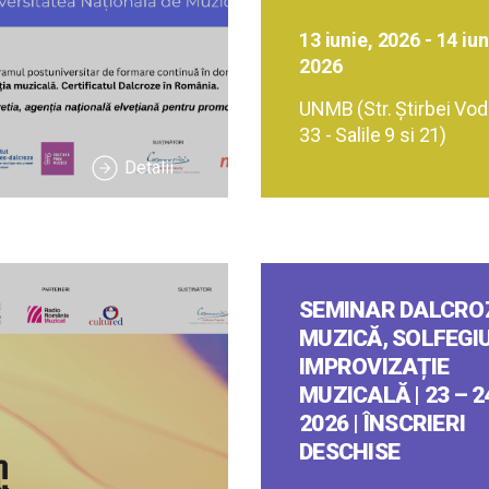
13 iunie, 2026 - 14 iun
2026
UNMB (Str. Ştirbei Vodă
33 - Salile 9 si 21)
Detalii
SEMINAR DALCROZ
MUZICĂ, SOLFEGIU
IMPROVIZAȚIE
MUZICALĂ | 23 – 2
2026 | ÎNSCRIERI
DESCHISE