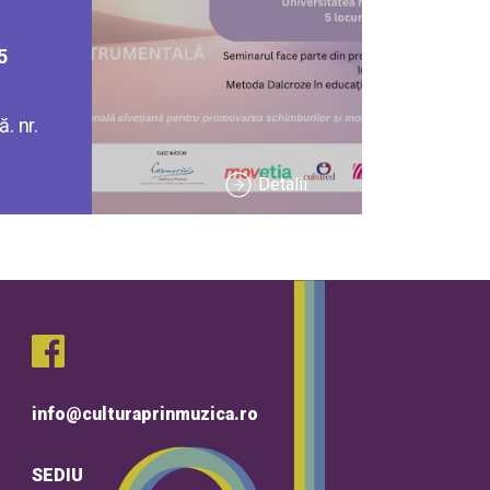
5
. nr.
Detalii
info@culturaprinmuzica.ro
SEDIU