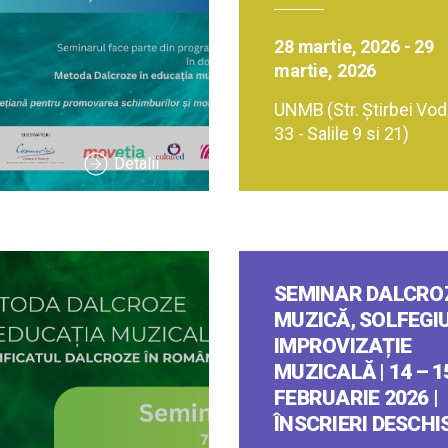
28 martie, 2026 - 29
martie, 2026
UNMB (Str. Ştirbei Vodă
33 - Salile 9 si 21)
Detalii
SEMINAR DALCROZ
MUZICĂ, SOLFEGIU
IMPROVIZAȚIE
MUZICALĂ | 14 – 1
FEBRUARIE 2026 |
ÎNSCRIERI DESCHI