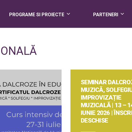
PROGRAME SI PROIECTE
PARTENERI
IONALĂ
SEMINAR DALCROZ
MUZICĂ, SOLFEGIU
IMPROVIZAȚIE
MUZICALĂ | 13 – 1
IUNIE 2026 | ÎNSCR
DESCHISE