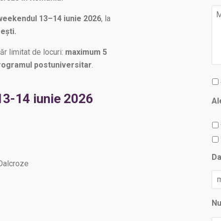
Me
weekendul 13–14 iunie 2026
, la
ești.
r limitat de locuri:
maximum 5
 programul postuniversitar
.
Te
si
3-14 iunie 2026
co
Al
Da
Dalcroze
N