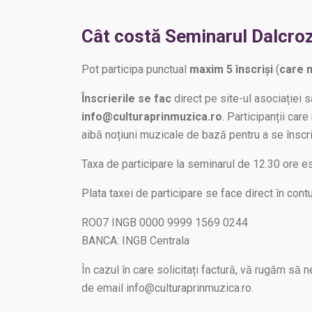
Cât costă Seminarul Dalcro
Pot participa punctual
maxim 5 înscriși
(
care 
Înscrierile se fac
direct pe site-ul asociației 
info@culturaprinmuzica.ro
. Participanții car
aibă noțiuni muzicale de bază pentru a se înscri
Taxa de participare la seminarul de 12.30 ore 
Plata taxei de participare se face direct în cont
RO07 INGB 0000 9999 1569 0244
BANCA: INGB Centrala
În cazul în care solicitați factură, vă rugăm să n
de email info@culturaprinmuzica.ro.