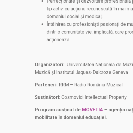
Perfecționare și dezvoltare profesională
tip activ, cu acțiune recunoscută în mai mu
domeniul social și medical;
Întâlnirea cu profesioniști pasionați de mu
dintr-o comunitate vie, implicată, care pro
acționează.
Organizatori:
Universitatea Națională de Muzi
Muzică și Institutul Jaques-Dalcroze Geneva
Parteneri:
RRM – Radio România Muzical
Susținători:
Cosmovici Intellectual Property
Program susținut de
MOVETIA
– agenția naț
mobilitate în domeniul educației.