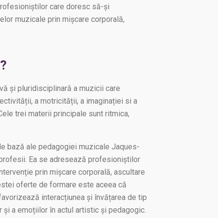
ofesioniștilor care doresc să-și
lor muzicale prin mișcare corporală,
e?
vă și pluridisciplinară a muzicii care
tivității, a motricității, a imaginației si a
Cele trei materii principale sunt ritmica,
 de bază ale pedagogiei muzicale Jaques-
 profesii. Ea se adresează profesioniștilor
ervenție prin mișcare corporală, ascultare
cestei oferte de formare este aceea că
vorizează interacțiunea și învățarea de tip
r și a emoțiilor în actul artistic și pedagogic.