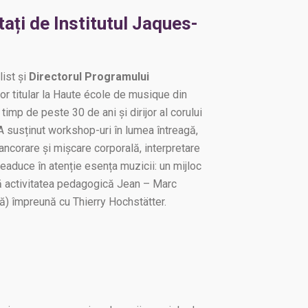
tați de Institutul Jaques-
ist și
Directorul Programului
sor titular la Haute école de musique din
imp de peste 30 de ani și dirijor al corului
 susținut workshop-uri în lumea întreagă,
corare și mișcare corporală, interpretare
eaduce în atenție esența muzicii: un mijloc
ă activitatea pedagogică Jean – Marc
) împreună cu Thierry Hochstätter.