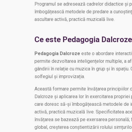
Programul se adresează cadrelor didactice și pr
îmbogățească metodele de predare a cunoștințe
ascultare activă, practică muzicală live.
Ce este Pedagogia Dalcroz
Pedagogia Dalcroze
este o abordare interacti
permite dezvoltarea inteligențelor multiple, a afec
gândirii în relație cu muzica în grup și în spațiu. 
solfegiul și improvizația.
Această formare permite învățarea principiilor
Dalcroze și aplicarea lor în exercitarea propriei
care doresc să-și îmbogățească metodele de int
activă, practică muzicală live. Specificitatea a
învățarea se bazează pe exersarea personală; fa
global, creșterea conștientizării rolului simțurilo