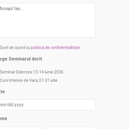
saj
rmeni
Sunt de acord cu
politica de confidențialitate
.
nditii
*
ege Seminarul dorit
Seminar Dalcroze 13-14 iunie 2026
Curs Intensiv de Vara 27-31 iulie
te
MM
slash
DD
ume
slash