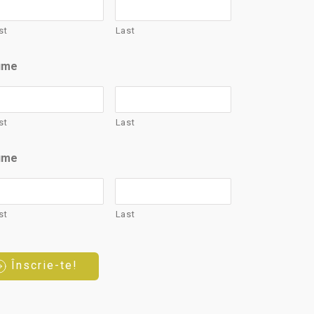
YYYY
st
Last
ume
st
Last
ume
st
Last
Înscrie-te!