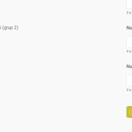
Fir
 (grup 2)
N
Fir
N
Fir