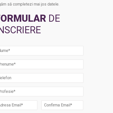
găm să completezi mai jos datele.
FORMULAR
DE
ÎNSCRIERE
ume
*
renume
*
lefon
ofesie
*
ail
*