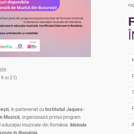
ru
N
2026
P
 9 si 21)
Te
Pr
ești
, în parteneriat cu
Institutul Jaques-
in Muzică
, organizează primul program
Em
l educației muzicale din România:
Metoda
alcroze în România
.