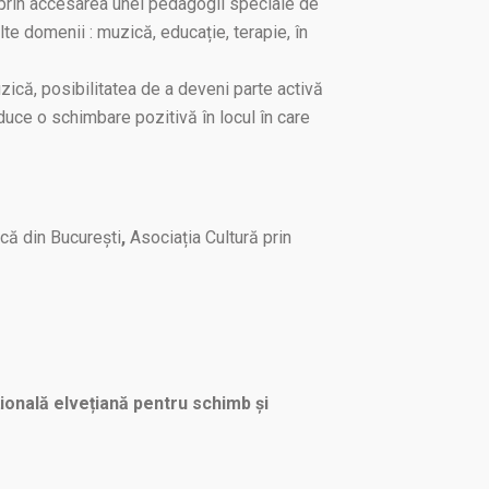
 prin accesarea unei pedagogii speciale de
lte domenii : muzică, educație, terapie, în
zică, posibilitatea de a deveni parte activă
duce o schimbare pozitivă în locul în care
că din București
,
Asociația Cultură prin
ională elvețiană pentru schimb și